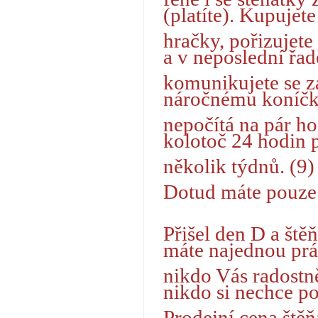
(platíte). Kupujete
hračky, pořizujet
a v neposlední řad
komunikujete se z
náročnému koníčk
nepočítá na pár ho
kolotoč 24 hodin 
několik týdnů. (9)
Dotud máte pouze 
Přišel den D a št
máte najednou pr
nikdo Vás radostně
nikdo si nechce p
Prodejní cena štěň