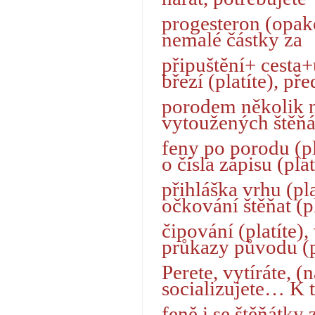
progesteron (opakov
nemalé částky za
připuštění+ cesta+
březí (platíte), pře
porodem několik n
vytoužených štěňá
feny po porodu (pl
o čísla zápisu (plat
přihláška vrhu (pl
očkování štěňat (pl
čipování (platíte),
průkazy původu (pl
Perete, vytíráte, 
socializujete… K 
feně i se štěňátky 