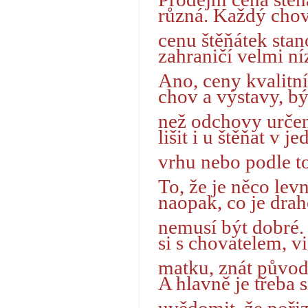
různá. Každý chova
cenu štěňátek stan
zahraničí velmi ní
Ano, ceny kvalitn
chov a výstavy, bý
než odchovy určen
lišit i u štěňat v 
vrhu nebo podle to
To, že je něco lev
naopak, co je drah
nemusí být dobré. 
si s chovatelem, v
matku, znát původ 
A hlavně je třeba s