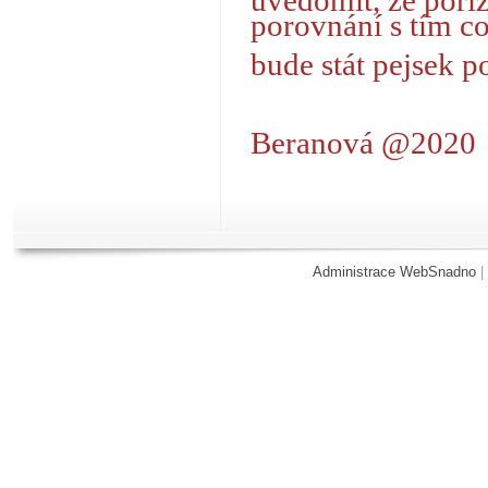
uvědomit, že pořiz
porovnání s tím c
bude stát pejsek po
Beranová @2020
Administrace WebSnadno
|