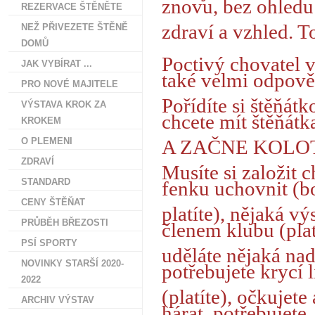
znovu, bez ohledu
REZERVACE ŠTĚNĚTE
zdraví a vzhled. T
NEŽ PŘIVEZETE ŠTĚNĚ
DOMŮ
Poctivý chovatel v
JAK VYBÍRAT ...
také velmi odpov
PRO NOVÉ MAJITELE
Pořídíte si štěňátk
VÝSTAVA KROK ZA
chcete mít štěňátk
KROKEM
O PLEMENI
A ZAČNE KOL
ZDRAVÍ
Musíte si založit c
STANDARD
fenku uchovnit (b
CENY ŠTĚŇAT
platíte), nějaká výs
PRŮBĚH BŘEZOSTI
členem klubu (plat
PSÍ SPORTY
uděláte nějaká nad
NOVINKY STARŠÍ 2020-
potřebujete krycí l
2022
(platíte), očkujete
ARCHIV VÝSTAV
hárat, potřebujete