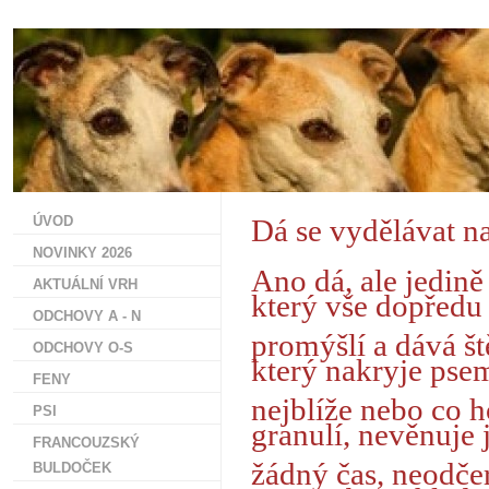
ÚVOD
Dá se vydělávat n
NOVINKY 2026
Ano dá, ale jedině
AKTUÁLNÍ VRH
který vše dopředu
ODCHOVY A - N
promýšlí a dává št
ODCHOVY O-S
který nakryje psem
FENY
nejblíže nebo co 
PSI
granulí, nevěnuje 
FRANCOUZSKÝ
žádný čas, neodčer
BULDOČEK