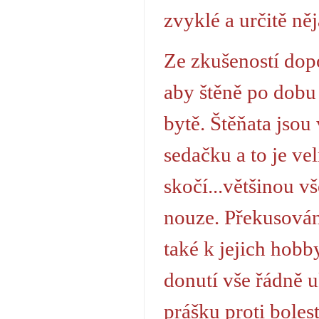
zvyklé a určitě ně
Ze zkušeností dop
aby štěně po dobu
bytě. Štěňata jsou
sedačku a to je ve
skočí...většinou v
nouze. Překusován
také k jejich hobby
donutí vše řádně u
prášku proti boles