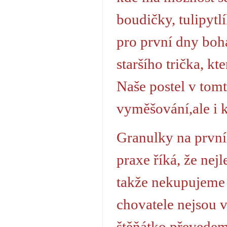
boudičky, tulipytl
pro první dny boh
staršího trička, k
Naše postel v tom
vyměšování,ale i k
Granulky na první
praxe říká, že nej
takže nekupujeme 
chovatele nejsou 
štěňátko převedem