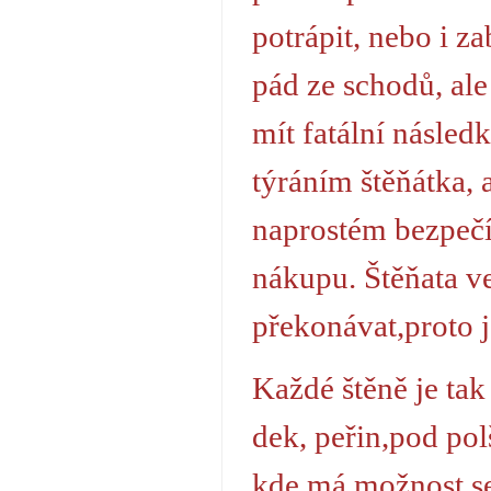
potrápit, nebo i za
pád ze schodů, ale
mít fatální násled
týráním štěňátka, 
naprostém bezpečí,
nákupu. Štěňata v
překonávat,proto j
Každé štěně je tak
dek, peřin,pod pol
kde má možnost se