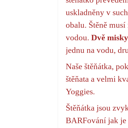
uskladněny v such
obalu. Štěně musí 
vodou.
Dvě misk
jednu na vodu, dr
Naše štěňátka, po
štěňata a velmi k
Yoggies.
Štěňátka jsou zvy
BARFování jak je