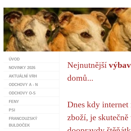
ÚVOD
Nejnutnější
výbav
NOVINKY 2026
domů...
AKTUÁLNÍ VRH
ODCHOVY A - N
ODCHOVY O-S
FENY
Dnes kdy internet
PSI
zboží, je skutečně 
FRANCOUZSKÝ
BULDOČEK
doopravdy štěňátko