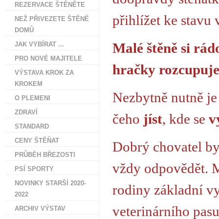
REZERVACE ŠTĚNĚTE
přihlížet ke stavu
NEŽ PŘIVEZETE ŠTĚNĚ
DOMŮ
Malé štěně si rádo
JAK VYBÍRAT ...
PRO NOVÉ MAJITELE
hračky rozcupuje,
VÝSTAVA KROK ZA
KROKEM
Nezbytně nutně je
O PLEMENI
ZDRAVÍ
čeho
jíst
, kde se
v
STANDARD
CENY ŠTĚŇAT
Dobrý chovatel by
PRŮBĚH BŘEZOSTI
vždy odpovědět. M
PSÍ SPORTY
NOVINKY STARŠÍ 2020-
rodiny základní v
2022
veterinárního pasu
ARCHIV VÝSTAV