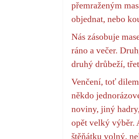
přemraženým mase
objednat, nebo k
Nás zásobuje masem
ráno a večer. Druh
druhý drůbeží, třet
Venčení, toť dilem
někdo jednorázové
noviny, jiný hadry
opět velký výběr. 
štěňátku volný, n