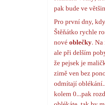
pak bude ve větši
Pro první dny, kdy
Štěňátko rychle r
nové
oblečky
. Na
ale při delším pob
že pejsek je maličk
zimě ven bez pono
odmítají oblékání.
kolem 0...pak rozdí
oblékáte, tak by m