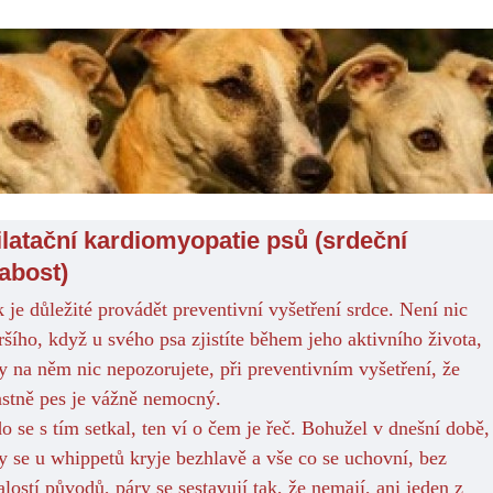
ilatační kardiomyopatie psů (srdeční
labost)
k je důležité
provádět preventivní vyšetření srdce. Není nic
ršího, když u svého psa zjistíte během jeho aktivního života,
y na něm nic nepozorujete, při preventivním vyšetření, že
astně pes je vážně nemocný.
o se s tím setkal, ten ví o čem je řeč. Bohužel v dnešní době,
y se u whippetů kryje bezhlavě a vše co se uchovní, bez
alostí původů, páry se sestavují tak, že nemají, ani jeden z