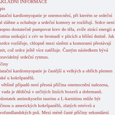
ÁKLADNÍ INFORMACE
pis
latační kardiomyopatie je onemocnění, při kterém se srdeční
al slábne a ochabuje a srdeční komory se rozšiřují. Srdce není
hopno dostatečně pumpovat krev do těla, zvíře ztrácí energii a
kutina unikající z cév se hromadí v plicích a břišní dutině. Jak
 srdce rozšiřuje, chlopně mezi síněmi a komorami přestávají
snit, což srdce ještě více zatěžuje. Častým následkem bývá
pravidelný srdeční rytmus.
íčiny
latační kardiomyopatie je častější u velkých a obřích plemen
také u kokršpanělů.
 většině případů není přesná příčina onemocnění nalezena,
e vada je dědičná v určitých liniích boxerů a dobrmanů.
dostatek aminokyselin taurinu a L-karnitinu může být
íčinou u amerických kokršpanělů, zlatých retrívrů a
vofundlandských psů. Mezi méně časté příčiny sekundární