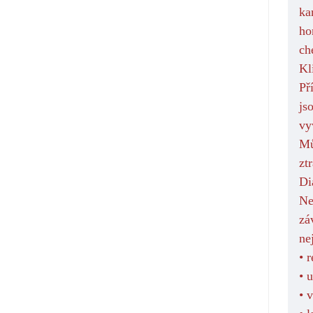
ka
ho
ch
Kl
Př
js
vy
Mů
zt
Di
Ne
zá
ne
• 
• 
• 