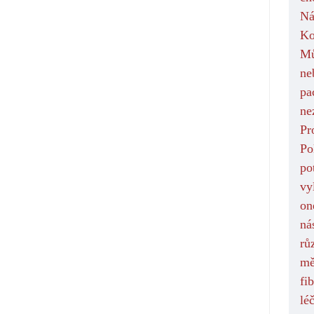
Ná
Ko
Mů
ne
pa
ne
Pr
Po
po
vy
on
ná
rů
mě
fi
lé