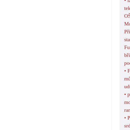
• 
te
O
Mo
Př
st
Fu
bř
po
• 
mů
ud
• 
mo
ra
• 
sr