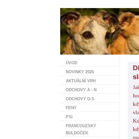
ÚVOD
D
NOVINKY 2026
s
AKTUÁLNÍ VRH
Ja
ODCHOVY A - N
ho
ODCHOVY O-S
kd
FENY
vl
PSI
Kd
FRANCOUZSKÝ
kd
BULDOČEK
zn