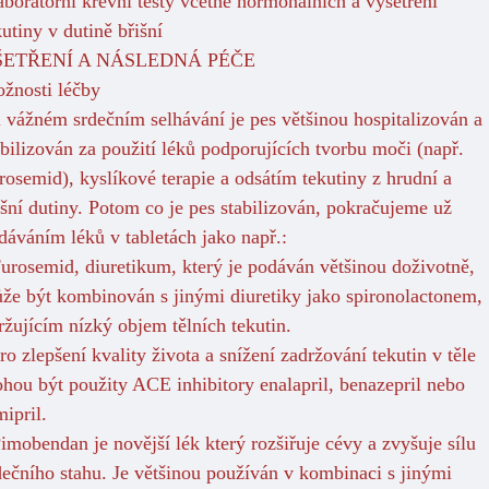
laboratorní krevní testy včetně hormonálních a vyšetření
kutiny v dutině břišní
ŠETŘENÍ A NÁSLEDNÁ PÉČE
žnosti léčby
i vážném srdečním selhávání je pes většinou hospitalizován a
abilizován za použití léků podporujících tvorbu moči (např.
rosemid), kyslíkové terapie a odsátím tekutiny z hrudní a
išní dutiny. Potom co je pes stabilizován, pokračujeme už
dáváním léků v tabletách jako např.:
Furosemid, diuretikum, který je podáván většinou doživotně,
že být kombinován s jinými diuretiky jako spironolactonem,
ržujícím nízký objem tělních tekutin.
pro zlepšení kvality života a snížení zadržování tekutin v těle
hou být použity ACE inhibitory enalapril, benazepril nebo
mipril.
Pimobendan je novější lék který rozšiřuje cévy a zvyšuje sílu
dečního stahu. Je většinou používán v kombinaci s jinými