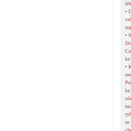
lé
• 
ve
nap
• 
ži
Ca
ke
• 
me
Ps
ke
ní
ta
ry
se
ch