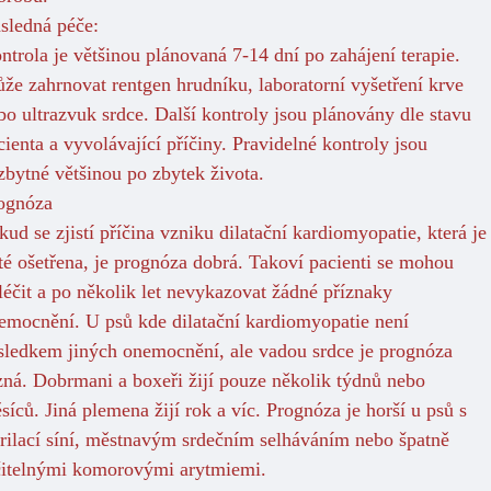
sledná péče:
ntrola je většinou plánovaná 7-14 dní po zahájení terapie.
že zahrnovat rentgen hrudníku, laboratorní vyšetření krve
bo ultrazvuk srdce. Další kontroly jsou plánovány dle stavu
cienta a vyvolávající příčiny. Pravidelné kontroly jsou
zbytné většinou po zbytek života.
ognóza
kud se zjistí příčina vzniku dilatační kardiomyopatie, která je
té ošetřena, je prognóza dobrá. Takoví pacienti se mohou
léčit a po několik let nevykazovat žádné příznaky
emocnění. U psů kde dilatační kardiomyopatie není
sledkem jiných onemocnění, ale vadou srdce je prognóza
zná. Dobrmani a boxeři žijí pouze několik týdnů nebo
síců. Jiná plemena žijí rok a víc. Prognóza je horší u psů s
brilací síní, městnavým srdečním selháváním nebo špatně
čitelnými komorovými arytmiemi.