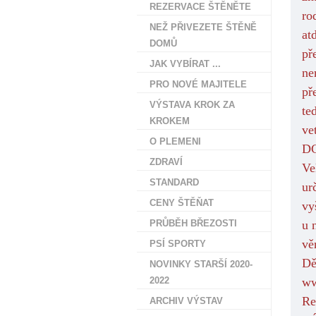
REZERVACE ŠTĚNĚTE
ro
NEŽ PŘIVEZETE ŠTĚNĚ
at
DOMŮ
př
JAK VYBÍRAT ...
ne
PRO NOVÉ MAJITELE
př
VÝSTAVA KROK ZA
te
KROKEM
ve
O PLEMENI
DC
ZDRAVÍ
Ve
STANDARD
ur
CENY ŠTĚŇAT
vy
PRŮBĚH BŘEZOSTI
u 
vě
PSÍ SPORTY
Dě
NOVINKY STARŠÍ 2020-
2022
ww
Re
ARCHIV VÝSTAV