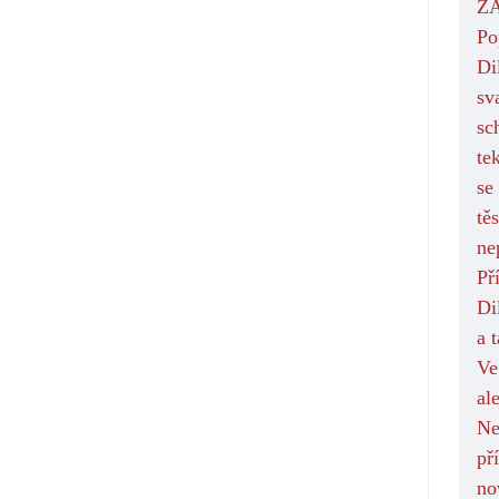
Z
Po
Di
sv
sc
te
se
tě
ne
Př
Di
a 
Ve
al
Ne
př
no