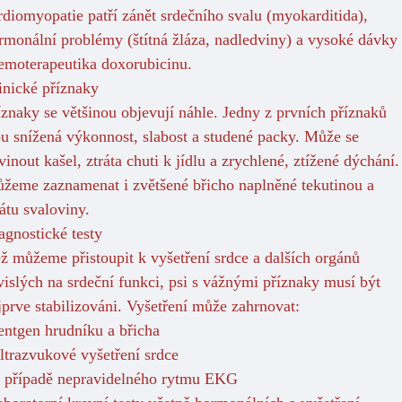
rdiomyopatie patří zánět srdečního svalu (myokarditida),
rmonální problémy (štítná žláza, nadledviny) a vysoké dávky
emoterapeutika doxorubicinu.
inické příznaky
íznaky se většinou objevují náhle. Jedny z prvních příznaků
ou snížená výkonnost, slabost a studené packy. Může se
vinout kašel, ztráta chuti k jídlu a zrychlené, ztížené dýchání.
žeme zaznamenat i zvětšené břicho naplněné tekutinou a
rátu svaloviny.
agnostické testy
ž můžeme přistoupit k vyšetření srdce a dalších orgánů
vislých na srdeční funkci, psi s vážnými příznaky musí být
jprve stabilizováni. Vyšetření může zahrnovat:
rentgen hrudníku a břicha
ultrazvukové vyšetření srdce
v případě nepravidelného rytmu EKG