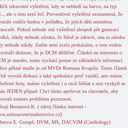
dičů zdravotní vyšetření, kdy
se nehledí na barvu, na typ
d.., ale o tom není řeč. Preventivní vyšetření neznamená, že
estože rodiče budou v pořádku, že jejich děti nemohou
mocnět. Pokud nebude mít vyšetření alespoň pět generací
edků, nikdy nebude záruka, že štěně je zdravé, ona ta záruka
dy nebude nikdy. Zatím není zcela prokázáno, o tom vedou
terináři diskuze, že je DCM dědičné. Článků na internetu o
M je mnoho, tento vychází pouze ze základních informací.
lice pěkná studie je od MVDr Romana Kvapila. Tento článek
čitě vyvolá diskuzi a také spekulace proč vznikl, ano máme
šetřené feny, máme vyšetření i u otců štěňat a ano vyskytl se
nás JEDEN případ. Chci tímto apelovat na chovatele, aby
novali tomuto problému pozornost.
kuji Beranová K. ( zdroj článku internet -
w.zelenaveterinahorovice.cz
)
becca E. Gompf, DVM, MS, DACVIM (Cardiology)