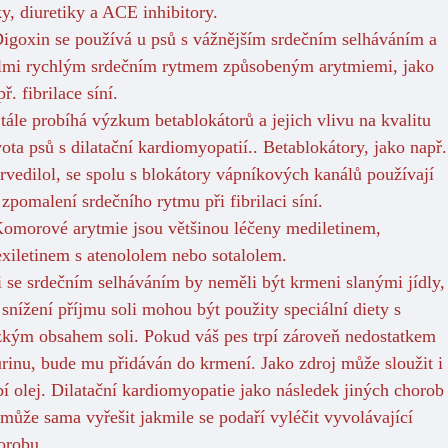
ky, diuretiky a ACE inhibitory.
Digoxin se používá u psů s vážnějším srdečním selháváním a
lmi rychlým srdečním rytmem způsobeným arytmiemi, jako
ř. fibrilace síní.
Stále probíhá výzkum betablokátorů a jejich vlivu na kvalitu
vota psů s dilatační kardiomyopatií.. Betablokátory, jako např.
rvedilol, se spolu s blokátory vápníkových kanálů používají
 zpomalení srdečního rytmu při fibrilaci síní.
Komorové arytmie jsou většinou léčeny mediletinem,
xiletinem s atenololem nebo sotalolem.
i se srdečním selháváním by neměli být krmeni slanými jídly,
 snížení příjmu soli mohou být použity speciální diety s
zkým obsahem soli. Pokud váš pes trpí zároveň nedostatkem
urinu, bude mu přidáván do krmení. Jako zdroj může sloužit i
bí olej. Dilatační kardiomyopatie jako následek jiných chorob
 může sama vyřešit jakmile se podaří vyléčit vyvolávající
orobu.