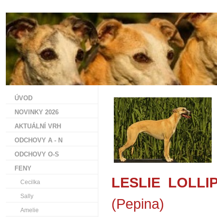
ÚVOD
NOVINKY 2026
AKTUÁLNÍ VRH
ODCHOVY A - N
ODCHOVY O-S
FENY
LESLIE LOLLI
Cecilka
Sally
(Pepina)
Amelie