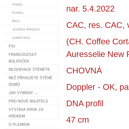
Happy
nar. 5.4.2022
Dudley
Beru
CAC, res. CAC, 
Josefína (Pepina)
ostatní feny
(CH. Coffee Cor
PSI
Auresselie New 
FRANCOUZSKÝ
BULDOČEK
CHOVNÁ
REZERVACE ŠTĚNĚTE
NEŽ PŘIVEZETE ŠTĚNĚ
Doppler - OK, pat
DOMŮ
JAK VYBÍRAT ...
DNA profil
PRO NOVÉ MAJITELE
VÝSTAVA KROK ZA
KROKEM
47 cm
O PLEMENI