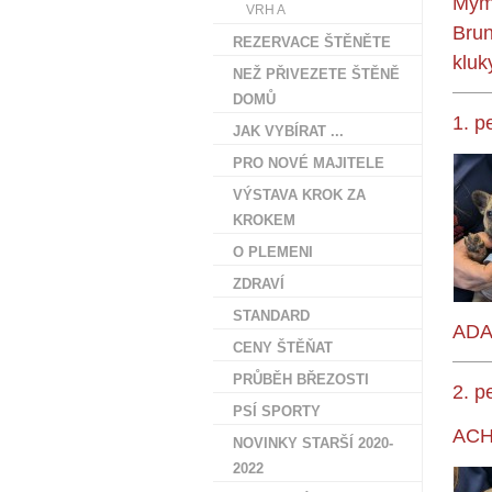
Mým 
VRH A
Brun
REZERVACE ŠTĚNĚTE
kluk
NEŽ PŘIVEZETE ŠTĚNĚ
DOMŮ
1. p
JAK VYBÍRAT ...
PRO NOVÉ MAJITELE
VÝSTAVA KROK ZA
KROKEM
O PLEMENI
ZDRAVÍ
STANDARD
ADA
CENY ŠTĚŇAT
PRŮBĚH BŘEZOSTI
2. p
PSÍ SPORTY
ACH
NOVINKY STARŠÍ 2020-
2022