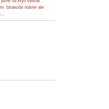
 js
me na krytí vybrali
svém. Strakoše máme ale
...