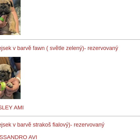
ejsek v barvě fawn
( světle zelený)- rezervovaný
SLEY AMI
ejsek v barvě strakoš
fialový)- rezervovaný
SSANDRO AVI