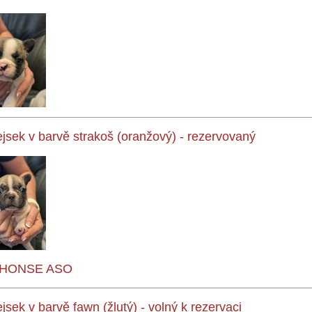
ejsek v barvě strakoš (oranžový)
- rezervovaný
HONSE ASO
ejsek v barvě fawn
(žlutý) - volný k rezervaci