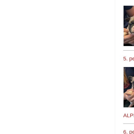
5. p
ALP
6. p