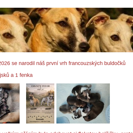
2026 se narodil náš první vrh francouzských buldočků
jsků a 1 fenka