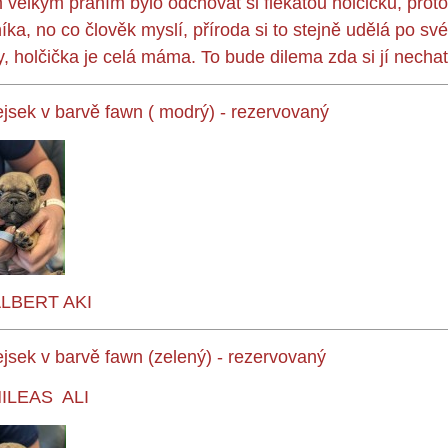
velkým přáním bylo odchovat si flekatou holčičku, proto
íka, no co člověk myslí, příroda si to stejně udělá po 
y, holčička je celá máma. To bude dilema zda si jí nechat.
ejsek v barvě fawn ( modrý) - rezervovaný
LBERT AKI
ejsek v barvě fawn
(zelený) - rezervovaný
ILEAS ALI