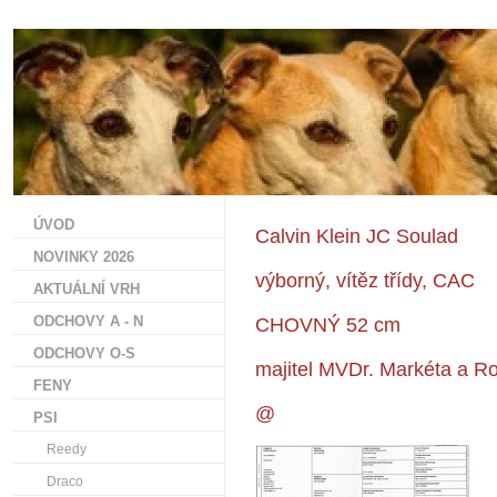
ÚVOD
Calvin Klein JC Soulad
NOVINKY 2026
výborný, vítěz třídy, CAC
AKTUÁLNÍ VRH
ODCHOVY A - N
CHOVNÝ 52 cm
ODCHOVY O-S
majitel MVDr. Markéta a Ros
FENY
@
PSI
Reedy
Draco