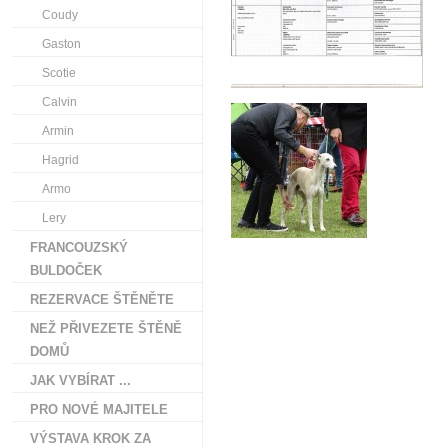
Coudy
Gaston
Scotie
Calvin
Armin
Hagrid
Armo
Lery
FRANCOUZSKÝ
BULDOČEK
REZERVACE ŠTĚNĚTE
NEŽ PŘIVEZETE ŠTĚNĚ
DOMŮ
JAK VYBÍRAT ...
PRO NOVÉ MAJITELE
VÝSTAVA KROK ZA