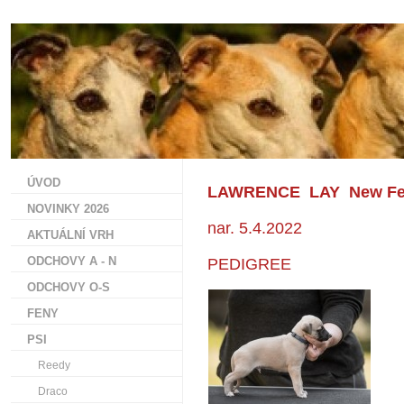
ÚVOD
LAWRENCE LAY New Fe
NOVINKY 2026
nar. 5.4.2022
AKTUÁLNÍ VRH
ODCHOVY A - N
PEDIGREE
ODCHOVY O-S
FENY
PSI
Reedy
Draco