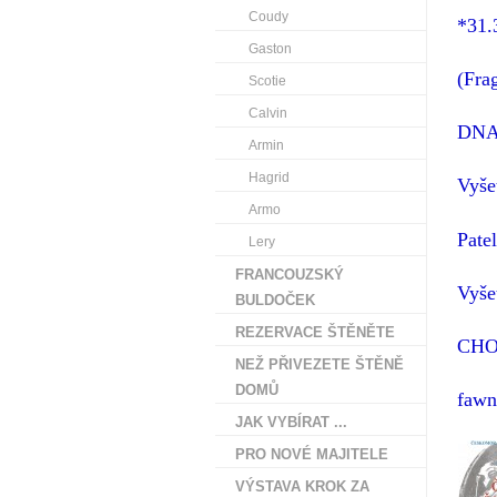
Coudy
*31.
Gaston
(Fra
Scotie
Calvin
DNA 
Armin
Hagrid
Vyše
Armo
Patel
Lery
FRANCOUZSKÝ
Vyše
BULDOČEK
REZERVACE ŠTĚNĚTE
CHO
NEŽ PŘIVEZETE ŠTĚNĚ
DOMŮ
fawn
JAK VYBÍRAT ...
PRO NOVÉ MAJITELE
VÝSTAVA KROK ZA