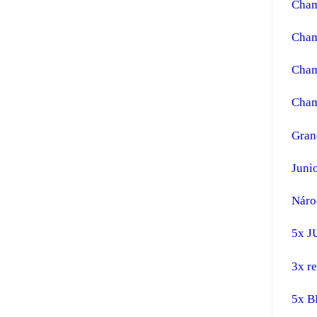
Cha
Cham
Cham
Cham
Gran
Juni
Náro
5x 
3x r
5x B