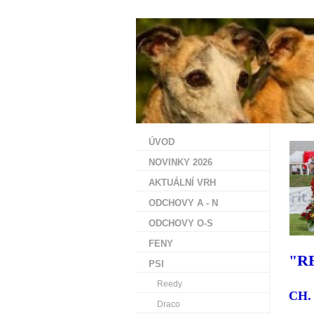
ÚVOD
NOVINKY 2026
AKTUÁLNÍ VRH
ODCHOVY A - N
ODCHOVY O-S
FENY
"R
PSI
Reedy
CH.
Draco