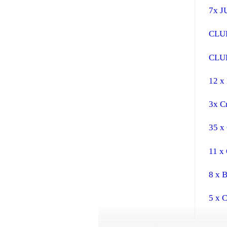
7x 
CLUB
CLUB
12 x
3x Cr
35 x
11 x
8 x 
5 x 