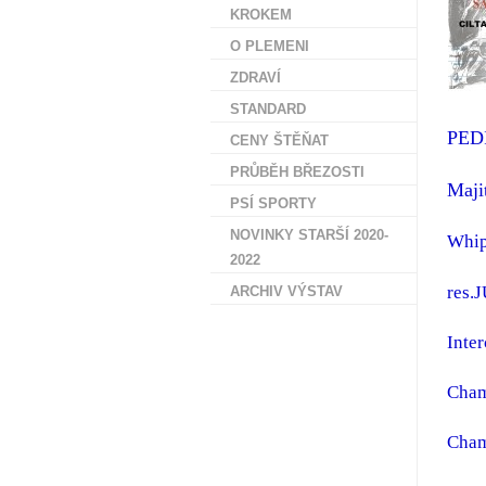
KROKEM
O PLEMENI
ZDRAVÍ
STANDARD
PED
CENY ŠTĚŇAT
PRŮBĚH BŘEZOSTI
Maji
PSÍ SPORTY
NOVINKY STARŠÍ 2020-
Whip
2022
res.
ARCHIV VÝSTAV
Inte
Cham
Cham