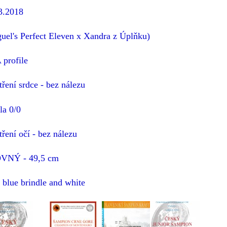
3.2018
guel's Perfect Eleven x Xandra z Úplňku)
profile
tření srdce - bez nálezu
la 0/0
tření očí - bez nálezu
VNÝ - 49,5 cm
 blue brindle and white